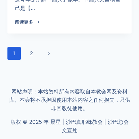
己是【…
龍.
阅读更多
馬.
精.
神.
–
页
1
2
魏
迦
面
瑪
列
导
航
网站声明：本站资料所有内容取自本教会网及资料
库。本会将不承担因使用本站内容之任何损失，只供
非回教徒使用。
版权 © 2025 年 晨星 | 沙巴真耶稣教会 | 沙巴总会
文宣处