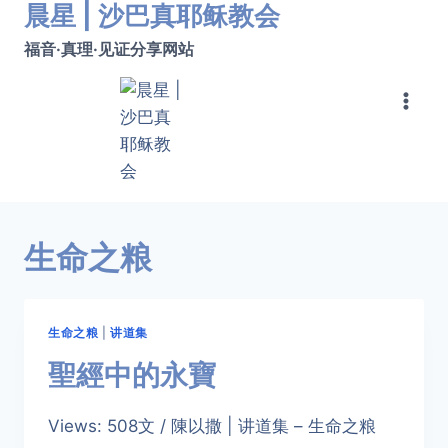
晨星 | 沙巴真耶稣教会
跳
转
福音·真理·见证分享网站
到
内
容
生命之粮
生命之粮
|
讲道集
聖經中的永寶
Views: 508文 / 陳以撒 | 讲道集 – 生命之粮