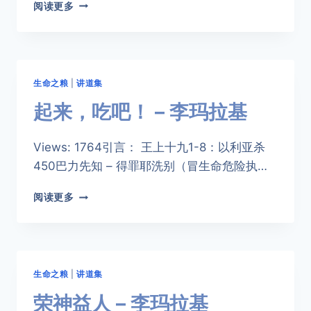
圣
阅读更多
经
中
的
幾
件
生命之粮
|
讲道集
凶
殺
起来，吃吧！ – 李玛拉基
事
件
Views: 1764引言： 王上十九1-8：以利亚杀
450巴力先知 – 得罪耶洗别（冒生命危险执…
起
阅读更多
来，
吃
吧！
–
李
生命之粮
|
讲道集
玛
拉
荣神益人 – 李玛拉基
基