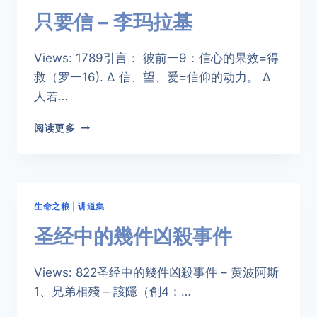
只要信 – 李玛拉基
Views: 1789引言： 彼前一9：信心的果效=得
救（罗一16). ∆ 信、望、爱=信仰的动力。 ∆
人若…
只
阅读更多
要
信
–
李
玛
生命之粮
|
讲道集
拉
基
圣经中的幾件凶殺事件
Views: 822圣经中的幾件凶殺事件 – 黄波阿斯
1、兄弟相殘 – 該隱（創4：…