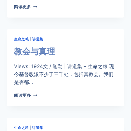
聖
阅读更多
經
中
的
永
寶
生命之粮
|
讲道集
教会与真理
Views: 1924文 / 迦勒 | 讲道集 – 生命之粮 现
今基督教派不少于三千处，包括真教会。我们
是否都…
教
阅读更多
会
与
真
理
生命之粮
|
讲道集