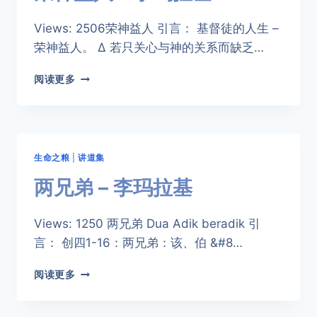
Views: 2506荣神益人 引言： 基督徒的人生 –
荣神益人。 ∆ 若只关心与神的关系而缺乏…
荣
阅读更多
神
益
人
–
李
生命之粮
|
讲道集
玛
拉
两兄弟 – 李玛拉基
基
Views: 1250 两兄弟 Dua Adik beradik 引
言： 创四1-16：两兄弟：该、伯 &#8…
两
阅读更多
兄
弟
–