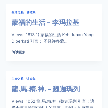
李
玛
生命之粮
|
讲道集
拉
基
蒙福的生活 – 李玛拉基
Views: 1813 1) 蒙福的生活 Kehidupan Yang
Diberkati 引言： 圣经许多蒙…
蒙
阅读更多
福
的
生
活
–
生命之粮
|
讲道集
李
玛
龍.馬.精.神. – 魏迦瑪列
拉
基
Views: 1052 龍.馬.精.神. /魏迦瑪列 引言：​適
逢今年是所謂中國人的龍年。中國人又自稱自