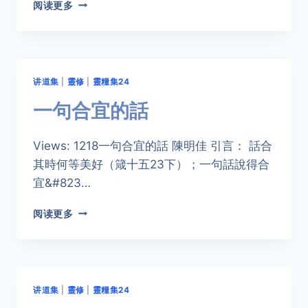
腓
阅读更多
立
比
書
中
的
讲道集
|
靈修
|
靈糧集24
「五
不」
一句合宜的話
Views: 1218一句合宜的話 陳明佳 引言： 話合
其時何等美好（箴十五23下）；一句話說得合
宜&#823…
一
阅读更多
句
合
宜
的
話
讲道集
|
靈修
|
靈糧集24