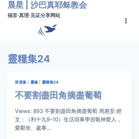
晨星 | 沙巴真耶稣教会
跳
转
福音·真理·见证分享网站
到
内
容
靈糧集24
讲道集
|
靈修
|
靈糧集24
不要割盡田角摘盡葡萄
Views: 893 不要割盡田角摘盡葡萄 周惠安 經
文：（利十九9-10）生活瑣事學習敬神愛人，
愛鄰舍、處事…