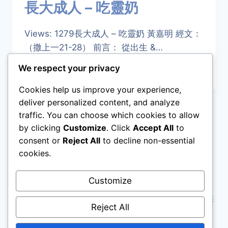
長大成人 – 吃靈奶
Views: 1279長大成人 – 吃靈奶 黃嘉明 經文：
（撒上一21-28） 前言： 從出生 &…
We respect your privacy
長
阅读更多
大
Cookies help us improve your experience,
成
人
deliver personalized content, and analyze
–
traffic. You can choose which cookies to allow
页
1
2
3
…
9
吃
by clicking
Customize
. Click
Accept All
to
靈
面
consent or
Reject All
to decline non-essential
奶
cookies.
导
Customize
航
网站声明：本站资料所有内容取自本教会网及资料
库。本会将不承担因使用本站内容之任何损失，只供
Reject All
非回教徒使用。