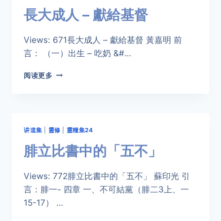
長大成人 – 獻給基督
Views: 671長大成人 – 獻給基督 黃嘉明 前
言： （一）出生 – 吃奶 &#…
長
阅读更多
大
成
人
–
獻
讲道集
|
靈修
|
靈糧集24
給
基
腓立比書中的「五不」
督
Views: 772腓立比書中的「五不」 蘇印光 引
言：腓一- 四章 一、不可結黨（腓二3上、一
15-17） …