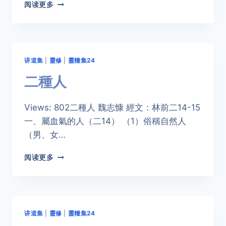
不
阅读更多
要
割
盡
田
角
讲道集
|
靈修
|
靈糧集24
摘
盡
二種人
葡
萄
Views: 802二種人 魏志慷 經文：林前二14-15
一、屬血氣的人（二14） （1）俗稱自然人
（男、女…
二
阅读更多
種
人
讲道集
|
靈修
|
靈糧集24