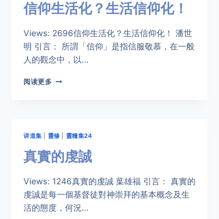
信仰生活化？生活信仰化！
Views: 2696信仰生活化？生活信仰化！ 潘世
明 引言： 所謂「信仰」是指信服敬慕，在一般
人的觀念中，以…
信
阅读更多
仰
生
活
化？
生
讲道集
|
靈修
|
靈糧集24
活
信
真實的虔誠
仰
化！
Views: 1246真實的虔誠 葉雄福 引言： 真實的
虔誠是每一個基督徒對神崇拜的基本概念及生
活的態度，何況…