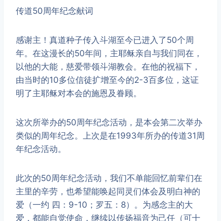
传道50周年纪念献词
感谢主！真道种子传入斗湖至今已进入了50个周
年。在这漫长的50年间，主耶稣亲自与我们同在，
以他的大能，慈爱带领斗湖教会。在他的祝福下，
由当时的10多位信徒扩增至今的2-3百多位，这证
明了主耶稣对本会的施恩及眷顾。
这次所举办的50周年纪念活动，是本会第二次举办
类似的周年纪念。上次是在1993年所办的传道31周
年纪念活动。
此次的50周年纪念活动，我们不单能回忆前辈们在
主里的辛劳，也希望能唤起同灵们体会及明白神的
爱（一约 四：9-10；罗五：8）。为感念主的大
爱，都能自觉使命，继续以传扬福音为己任（可十