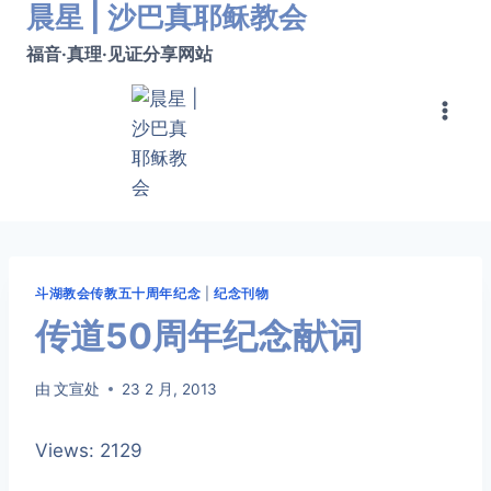
晨星 | 沙巴真耶稣教会
跳
转
福音·真理·见证分享网站
到
内
容
斗湖教会传教五十周年纪念
|
纪念刊物
传道50周年纪念献词
由
文宣处
23 2 月, 2013
Views: 2129