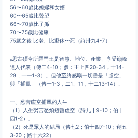
56〜60歲比媳婦和女婿
60〜65歲比聲望
66〜70歲比子孫
70〜75歲比健康
75歲之後 比老、比退休〜死（詩卅九4-7）
思古碩今所羅門王是智慧、地位、產業、享受巔峰
達人代表（傳二4-10；參：王上四20-34，十14-
29，十一1-3）。但他至終感嘆一切盡是「虛空」
與「捕風」（傳一1-3，二1、11，十二13-14）。
一、愁苦虛空捕風的人生
（1）人生勞苦愁煩短暫虛空（詩九十9-10；伯十
四1-2）。
（2）死是眾人的結局（傳七2；伯十四7-10；創五
3-20；路十六22）