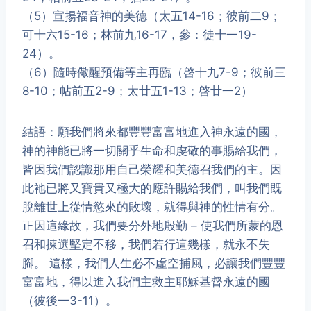
（5）宣揚福音神的美德（太五14-16；彼前二9；
可十六15-16；林前九16-17，參：徒十一19-
24）。
（6）隨時儆醒預備等主再臨（啓十九7-9；彼前三
8-10；帖前五2-9；太廿五1-13；啓廿一2）
結語：願我們將來都豐豐富富地進入神永遠的國，
神的神能已將一切關乎生命和虔敬的事賜給我們，
皆因我們認識那用自己榮耀和美德召我們的主。因
此祂已將又寶貴又極大的應許賜給我們，叫我們既
脫離世上從情慾來的敗壞，就得與神的性情有分。
正因這緣故，我們要分外地殷勤 – 使我們所蒙的恩
召和揀選堅定不移，我們若行這幾樣，就永不失
腳。 這樣，我們人生必不虛空捕風，必讓我們豐豐
富富地，得以進入我們主救主耶穌基督永遠的國
（彼後一3-11）。