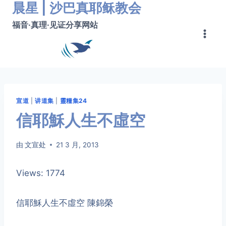
晨星 | 沙巴真耶稣教会
跳
转
福音·真理·见证分享网站
到
内
容
宣道
|
讲道集
|
靈糧集24
信耶穌人生不虛空
由
文宣处
21 3 月, 2013
Views: 1774
信耶穌人生不虛空 陳錦榮