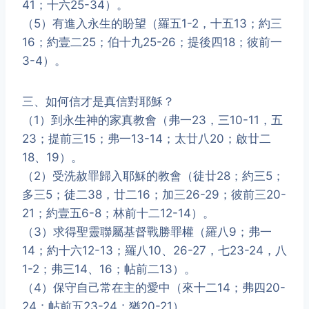
41；十六25-34）。
（5）有進入永生的盼望（羅五1-2，十五13；約三
16；約壹二25；伯十九25-26；提後四18；彼前一
3-4）。
三、如何信才是真信對耶穌？
（1）到永生神的家真教會（弗一23，三10-11，五
23；提前三15；弗一13-14；太廿八20；啟廿二
18、19）。
（2）受洗赦罪歸入耶穌的教會（徒廿28；約三5；
多三5；徒二38，廿二16；加三26-29；彼前三20-
21；約壹五6-8；林前十二12-14）。
（3）求得聖靈聯屬基督戰勝罪權（羅八9；弗一
14；約十六12-13；羅八10、26-27，七23-24，八
1-2；弗三14、16；帖前二13）。
（4）保守自己常在主的愛中（來十二14；弗四20-
24；帖前五23-24；猶20-21）。