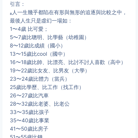
引言：
人一生幾乎都陷在有形與無形的追逐與比較之中，
最後人生只是虛幻一場如：
1〜4歲 比可愛；
5〜7歲比聰明、比學藝（幼稚園）
8〜12歲比成績（國小）
13〜15歲比cool（國中）
16〜18歲比帥、比漂亮、比討不討人喜歡（高中）
19〜22歲比女友、比男友（大學）
23〜24歲比體力（當兵）
25歲比學歷、比工作（找工作）
26〜27歲比汽車
28〜32歲比老婆、比老公
33〜35歲比孩子
35〜40歲比事業
41〜50歲比房子
51〜55歲比錢