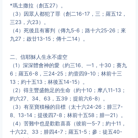
*瑪土撒拉（創五27）。
（3）因眾人都犯了罪（創二16-17，三；羅五12，
三23，六23）。
（4）死後且有審判（傳九5-6；路十六25-26；來
九27；啟廿13-15；傳十二14）。
二、信耶穌人生永不虛空
（1）深深體會神的愛（約三16、一1，十30；賽九
6；羅五6-8，三24-25；約壹四9-10；林前十三
13；約十五13；林後五14-15）。
（2）得主豐盛飽足的生命（約十10；摩八11-13；
約六27、34、63，五39；提前六6-8）。
（3）有至寶積極的目標（太十六24-26；腓三7-
8、13-14；提後四7-8；林前十五58；腓一21）。
（4）苦難中也是歡歡喜喜（彼前一5-7；約十11，
十六22、33；腓四4-7；羅五1-5；參：徒五40-