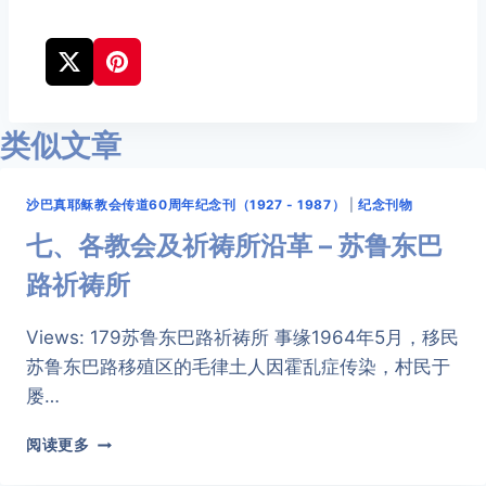
类似文章
沙巴真耶稣教会传道60周年纪念刊（1927 - 1987）
|
纪念刊物
七、各教会及祈祷所沿革 – 苏鲁东巴
路祈祷所
Views: 179苏鲁东巴路祈祷所 事缘1964年5月，移民
苏鲁东巴路移殖区的毛律土人因霍乱症传染，村民于
屡…
七、
阅读更多
各
教