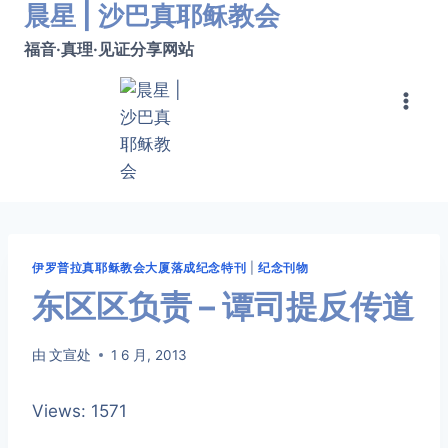
晨星 | 沙巴真耶稣教会
跳
转
福音·真理·见证分享网站
到
内
容
伊罗普拉真耶稣教会大厦落成纪念特刊
|
纪念刊物
东区区负责 – 谭司提反传道
由
文宣处
1 6 月, 2013
Views: 1571