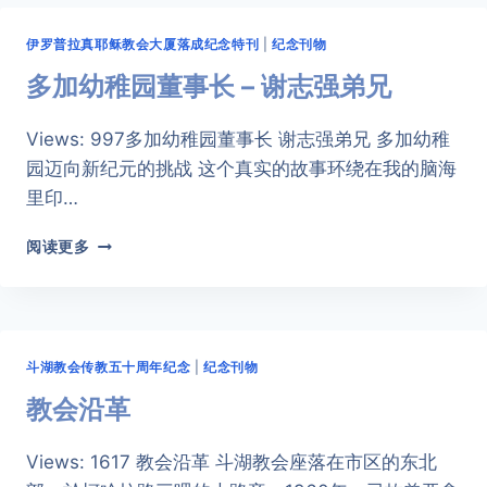
及
祈
伊罗普拉真耶稣教会大厦落成纪念特刊
|
纪念刊物
祷
所
多加幼稚园董事长 – 谢志强弟兄
沿
革
Views: 997多加幼稚园董事长 谢志强弟兄 多加幼稚
–
园迈向新纪元的挑战 这个真实的故事环绕在我的脑海
巴
望
里印…
教
会
多
阅读更多
加
幼
稚
园
董
斗湖教会传教五十周年纪念
|
纪念刊物
事
长
教会沿革
–
谢
Views: 1617 教会沿革 斗湖教会座落在市区的东北
志