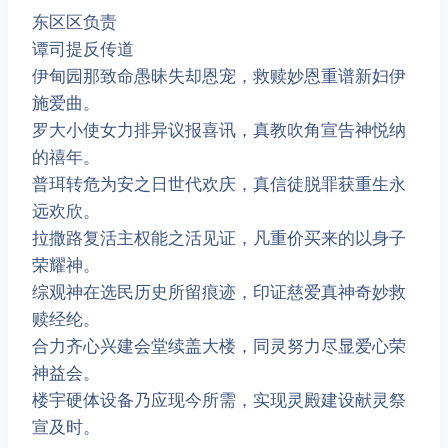
东区区负责
谭司提反传道
伊甸园那致命愚昧失却恩宠，救赎妙恩重谱新妇伊
施爱曲。
罗大小使女力排异议报喜讯，真教吹角宣告神悦纳
的禧年。
普珥转危为安之日世代欢庆，真信徒脱罪获重生永
远欢欣。
拉撒路复活主权能之活见证，凡重价买来的以身子
荣耀神。
综观神在选民历史所留痕迹，印证慈爱真神奇妙救
赎经纶。
合力齐心兴建会堂续盖大楼，同灵努力尽显爱心荣
神益会。
楼宇硬体设备乃应现今所需，实现灵殿建设献灵祭
宣及时。