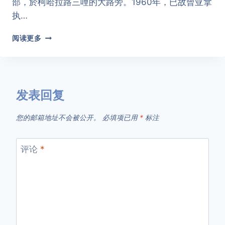
部，於柯哈拉路三哩的大路旁。1960年，已故曾亚拿
强
弟
执…
兄
教
阅读更多
会
沿
革
发表回复
您的邮箱地址不会被公开。
必填项已用
*
标注
评论
*