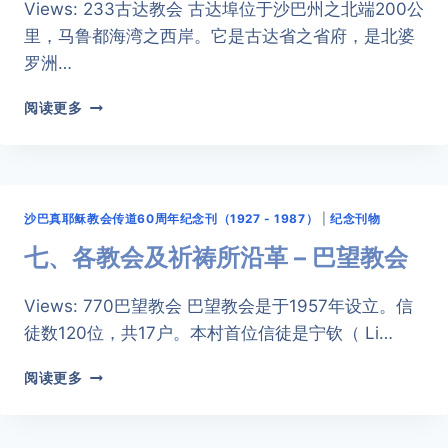
Views: 233古达教会 古达埠位于沙巴州之北端200公
里，马鲁都海湾之西岸。它是古达省之省府，是北婆
罗洲…
七、
阅读更多
各
教
会
及
祈
沙巴真耶稣教会传道60周年纪念刊（1927 - 1987）
|
纪念刊物
祷
所
七、各教会及祈祷所沿革 – 巴望教会
沿
革
Views: 770巴望教会 巴望教会是于1957年设立。信
–
徒数120位，共17户。本村首位信徒是宁钦（ Li…
古
达
七、
教
阅读更多
各
会
教
会