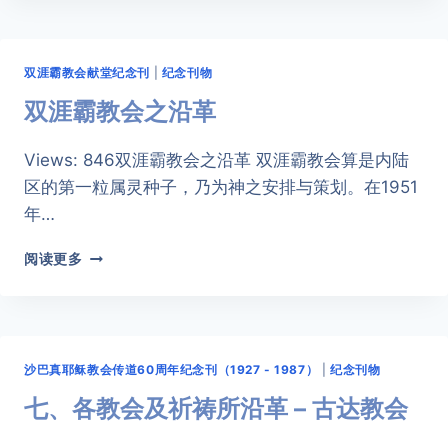
会
及
祈
双涯霸教会献堂纪念刊
|
纪念刊物
祷
所
双涯霸教会之沿革
沿
革
Views: 846双涯霸教会之沿革 ​双涯霸教会算是内陆
–
区的第一粒属灵种子，乃为神之安排与策划。在1951
苏
鲁
年…
东
巴
双
阅读更多
路
涯
祈
霸
祷
教
所
会
之
沙巴真耶稣教会传道60周年纪念刊（1927 - 1987）
|
纪念刊物
沿
革
七、各教会及祈祷所沿革 – 古达教会