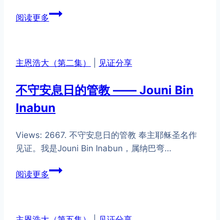
21
阅读更多
主
带
领
主恩浩大（第二集）
|
见证分享
我
们
不守安息日的管教 —— Jouni Bin
的
Inabun
脚
步
——
Views: 2667. 不守安息日的管教 奉主耶稣圣名作
王
见证。我是Jouni Bin Inabun，属纳巴弯…
爱
不
喜
阅读更多
守
安
息
主恩浩大（第五集）
|
见证分享