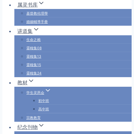
属灵书库
基督教伦理學
婚姻輔導手冊
讲道集
生命之粮
靈糧集08
靈糧集13
靈糧集15
靈糧集24
教材
学生灵恩会
初中班
高中班
宗教教育
纪念刊物