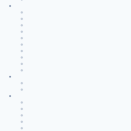
教會期刊
圣城 1
圣城 2
圣城 3
圣城 4
圣城 5
圣城 6
圣城 7
圣城 8
靈园 8
靈园 12
属灵书库
基督教伦理學
婚姻輔導手冊
讲道集
生命之粮
靈糧集08
靈糧集13
靈糧集15
靈糧集24