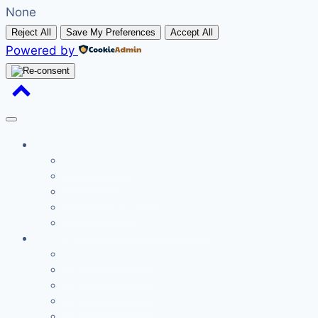
None
Reject All
Save My Preferences
Accept All
Powered by
首页
真耶稣教会历史
沙巴教會簡介
沙巴真耶稣教会总会网
真耶稣教会联总网
台湾真耶稣教会总会网：喜讯家庭
见证分享
主恩浩大（第一集）
主恩浩大（第二集）
主恩浩大（第三集）
主恩浩大 （第四集）
主恩浩大（第五集）