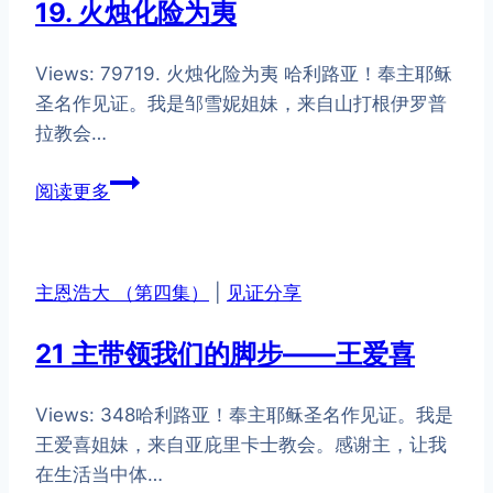
19. 火烛化险为夷
——
谢
Views: 79719. 火烛化险为夷 哈利路亚！奉主耶稣
爱
圣名作见证。我是邹雪妮姐妹，来自山打根伊罗普
媚
拉教会…
19.
阅读更多
火
烛
化
主恩浩大 （第四集）
|
见证分享
险
为
21 主带领我们的脚步——王爱喜
夷
Views: 348哈利路亚！奉主耶稣圣名作见证。我是
王爱喜姐妹，来自亚庇里卡士教会。感谢主，让我
在生活当中体…