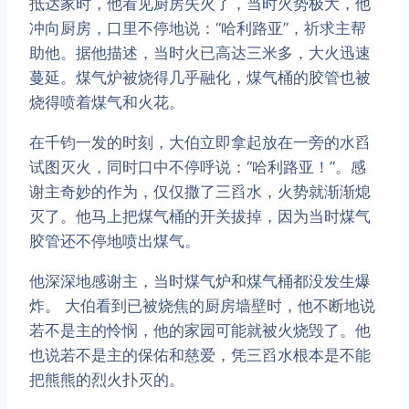
抵达家时，他看见厨房失火了，当时火势极大，他
冲向厨房，口里不停地说：“哈利路亚”，祈求主帮
助他。据他描述，当时火已高达三米多，大火迅速
蔓延。煤气炉被烧得几乎融化，煤气桶的胶管也被
烧得喷着煤气和火花。
在千钧一发的时刻，大伯立即拿起放在一旁的水舀
试图灭火，同时口中不停呼说：“哈利路亚！”。感
谢主奇妙的作为，仅仅撒了三舀水，火势就渐渐熄
灭了。他马上把煤气桶的开关拔掉，因为当时煤气
胶管还不停地喷出煤气。
他深深地感谢主，当时煤气炉和煤气桶都没发生爆
炸。 大伯看到已被烧焦的厨房墙壁时，他不断地说
若不是主的怜悯，他的家园可能就被火烧毁了。他
也说若不是主的保佑和慈爱，凭三舀水根本是不能
把熊熊的烈火扑灭的。