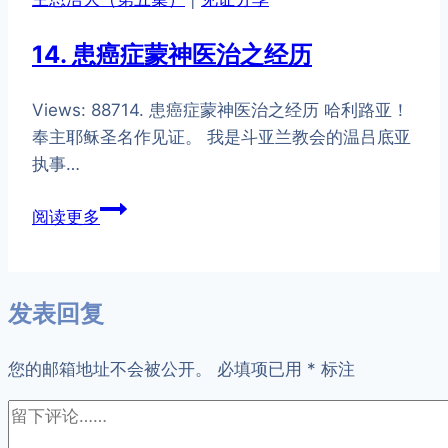
日
的
14. 患癌症蒙神医治之经历
管
教
Views: 88714. 患癌症蒙神医治之经历 哈利路亚！
——
奉主耶稣圣名作见证。 我是斗亚兰教会的温吕底亚
Jouni
执事…
Bin
Inabun
14.
阅读更多
患
癌
症
发表回复
蒙
神
您的邮箱地址不会被公开。
医
必填项已用
*
标注
治
之