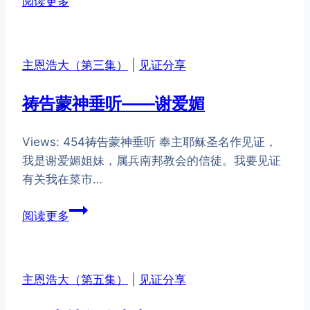
阅读更多
参
与
沙
主恩浩大（第三集）
|
见证分享
总
志
祷告蒙神垂听——谢爱媚
工
团
Views: 454祷告蒙神垂听 奉主耶稣圣名作见证，
之
我是谢爱媚姐妹，属兵南邦教会的信徒。我要见证
感
有关我在菜市…
言
——
祷
阅读更多
邓
告
恩
蒙
慈
神
主恩浩大（第五集）
|
见证分享
垂
听