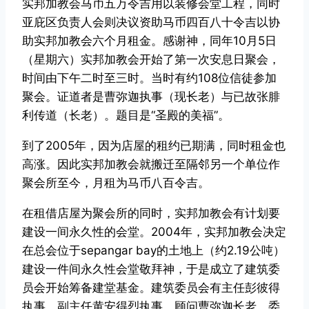
实邦加教会马币五万令吉用以装修会堂工程，同时
亚庇区负责人会则决议资助马币四百八十令吉以协
助实邦加教会六个月租金。感谢神，同年10月5日
（星期六）实邦加教会开始了第一次安息日聚会，
时间由下午二时至三时。当时有约108位信徒参加
聚会。证道者是曹弥迦执事（现长老）与已故张腓
利传道（长老）。题目是“圣殿的美福”。
到了2005年，因为店屋的租约已期满，同时租金也
高涨。因此实邦加教会就搬迁至隔邻另一个单位作
聚会所至今，月租为马币八百令吉。
在租借店屋为聚会所的同时，实邦加教会有计划要
建设一间永久性的会堂。2004年，实邦加教会决定
在总会位于sepangar bay的土地上（约2.19公吨）
建设一件间永久性会堂敬拜神，于是成立了建筑委
员会开始筹备建堂基金。建筑委员会有主任彭彼得
执事，副主任黄安得烈执事，顾问曹弥迦长老，委