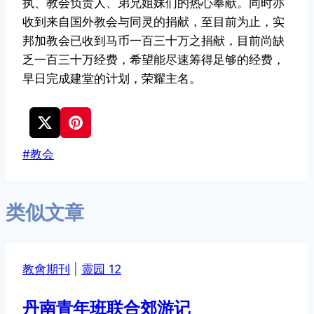
执、教会负责人、弟兄姐妹们的热心奉献。同时亦
收到来自国外教会与同灵的捐献，至目前为止，实
邦加教会已收到马币一百三十万之捐献，目前尚缺
乏一百三十万经费，希望能尽速筹得足够的经费，
早日完成建堂的计划，荣耀主名。
文
#
教会
章
标
类似文章
签：
教會期刊
|
靈园 12
丹南青年班联合郊游记