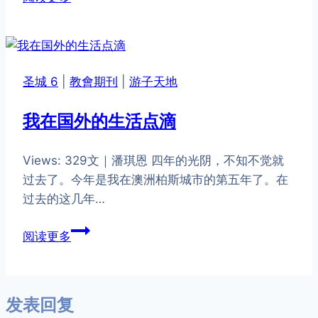
鲁
东
巴
路
圣城 6
|
教會期刊
|
游子天地
教
会
我在国外的生活点滴
Views: 329文｜潘琪恩 四年的光阴，不知不觉就
过去了。今年是我在澳洲柏斯城市的第五年了。在
过去的这几年…
我
阅读更多
在
国
外
发表回复
的