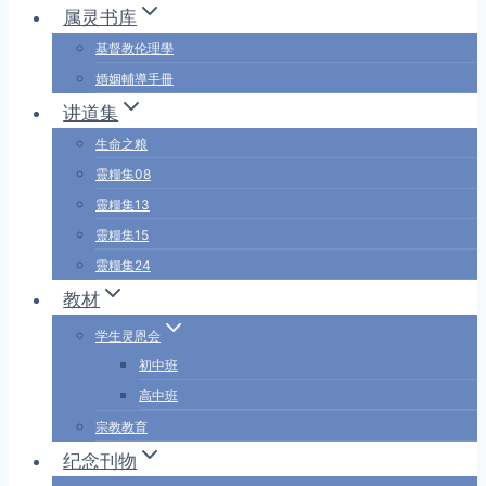
属灵书库
基督教伦理學
婚姻輔導手冊
讲道集
生命之粮
靈糧集08
靈糧集13
靈糧集15
靈糧集24
教材
学生灵恩会
初中班
高中班
宗教教育
纪念刊物