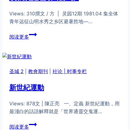
Views: 310撰文 / 方 | 灵园12期 1981.04 ​集全体
青年远征山明水秀之乡区避暑胜地—…
丹
阅读更多
南
青
年
班
圣城 2
|
教會期刊
|
社论 | 时事专栏
联
合
新世紀運動
郊
游
Views: 878文 | 陳正亮 一、定義 新世紀運動，用
记
最淺白的話語解釋就是「世界通靈交鬼運…
新
阅读更多