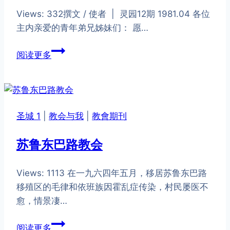
作
Views: 332撰文 / 使者 | 灵园12期 1981.04 ​各位
上
主内亲爱的青年弟兄姊妹们： ​愿…
有
份？
致
阅读更多
沙
巴
青
年
圣城 1
|
教会与我
|
教會期刊
的
一
苏鲁东巴路教会
封
信
Views: 1113 在一九六四年五月，移居苏鲁东巴路
移殖区的毛律和依班族因霍乱症传染，村民屡医不
愈，情景凄…
苏
阅读更多