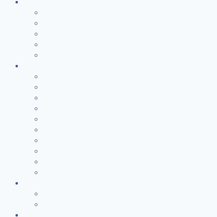
见证分享
主恩浩大（第一集）
主恩浩大（第二集）
主恩浩大（第三集）
主恩浩大 （第四集）
主恩浩大（第五集）
教會期刊
圣城 1
圣城 2
圣城 3
圣城 4
圣城 5
圣城 6
圣城 7
圣城 8
靈园 8
靈园 12
属灵书库
基督教伦理學
婚姻輔導手冊
讲道集