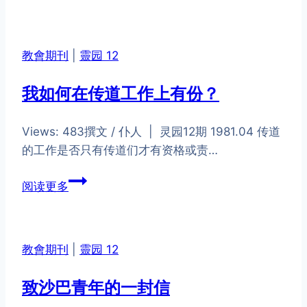
世
紀
運
教會期刊
|
靈园 12
動
我如何在传道工作上有份？
Views: 483撰文 / 仆人 | 灵园12期 1981.04 ​传道
的工作是否只有传道们才有资格或责…
我
阅读更多
如
何
在
教會期刊
|
靈园 12
传
道
致沙巴青年的一封信
工