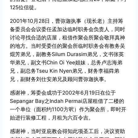
125位信徒。
2001年10月28日，曹弥迦执事（现长老）主持筹
备委员会会议委任孟加达临时职务会负责人，同时
讨论寻找合适的店屋，租借作聚会所聚会敬拜真神
的地方。当时受委任的聚会所临时职务会有教务吴
焜芳弟兄，副教务Silum Durasim弟兄，文书张英
华弟兄，副文书Chin Oi Yee姐妹，总务卢志海弟
兄，副总务Tseu Kin Nyen弟兄，财务李福粦弟
兄，副财务刘仕安弟兄及顾问曹弥迦执事。
感谢神，筹委会成功于2002年6月19日在位于
Sepangar Bay之Indah Permai店屋租借了二楼的
一个单位（面积约1100方呎）作为聚会所，即时开
始进行装修工程，月租为六百令吉。
感谢神，当时亚庇教会得知此项圣工后，决议资助