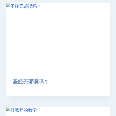
圣经无谬误吗？