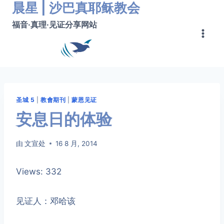
晨星 | 沙巴真耶稣教会
跳
转
福音·真理·见证分享网站
到
内
容
圣城 5
|
教會期刊
|
蒙恩见证
安息日的体验
由
文宣处
16 8 月, 2014
Views: 332
见证人：邓哈该