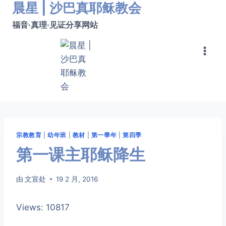
晨星 | 沙巴真耶稣教会
跳
转
福音·真理·见证分享网站
到
内
容
宗教教育
|
幼年班
|
教材
|
第一學年
|
第四季
第一课​​主耶稣降生
由
文宣处
19 2 月, 2016
Views: 10817