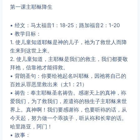
第一课​​主耶稣降生
• 经文：马太福音1：18-25；路加福音2：1-20
• 教学目标：
1. 使儿童知道耶稣是神的儿子，祂为了救世人而降
生来到这世上来。
2. 使儿童知道，主耶稣是我们的救主，我们都要敬
拜祂，信靠祂才能得救。
• 背朗圣句：你要给祂起名叫耶稣，因祂将自己的
百姓从罪恶里救出来（太1：21）
• 祷告：奉主耶稣圣名祷告。感谢天上的真神，袮
爱我们，为了救我们，差遣袮的独生子主耶稣来世
界上。真神啊！我们要感谢袮，也要听袮的话，从
今天起，努力做一个乖孩子，听从袮和长辈的话。
哈里路亚，阿门！
• 故事：