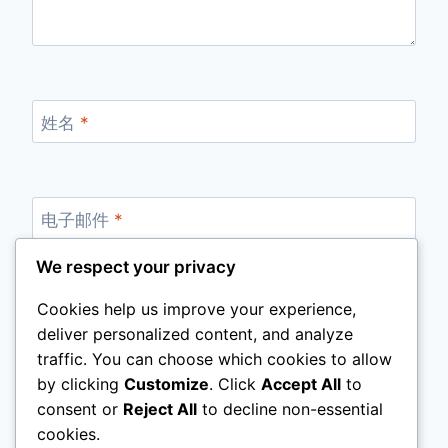
姓名
*
电子邮件
*
We respect your privacy
Cookies help us improve your experience,
网站
deliver personalized content, and analyze
traffic. You can choose which cookies to allow
by clicking
Customize
. Click
Accept All
to
consent or
Reject All
to decline non-essential
cookies.