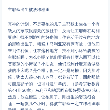
主耶稣出生被放秣槽里
​真神的计划，不是要祂的儿子主耶稣出生在一个有
钱人的家或很漂亮的旅社中，反而让主耶稣在马利
亚他们找不到旅社的好房间，住在驴子过夜的地方
的那晚出生了。糟糕！马利亚家有床有被，但他们
来到伯利恒，住在这种地方，找不到小床给婴孩的
主耶稣睡，怎么办呢？他们看看有什麽东西可以代
替婴孩的小床呢？小朋友，他们找到什麽东西做婴
孩的小床呢？是个槽，但一定不是马槽，因为那时
候，犹太人很少有人养马，都养着驴子，因此那槽
可能是驴子的，也可能是牛羊的。（参考宗教教育
第44期56章）马利亚和约瑟同布报好婴孩主耶稣，
然后，放在槽里，让祂睡了。刚出生的婴孩很会
睡，一睡就几个小时。婴孩主耶稣一定在秣槽里乖