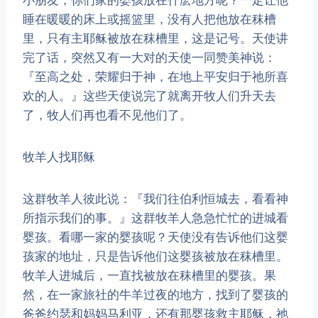
睡在暖暖的床上或摇篮里，没有人把他放在秣槽
里，只有主耶稣被放在秣槽里，这是记号。天使讲
完了话，突然又有一大对的天使一同赞美神说：
『至高之处，荣耀归于神，在地上平安归于祂所喜
欢的人。』这些天使说完了就离开牧人们升天去
了，牧人们再也看不见他们了。
牧羊人找耶稣
​这群牧羊人彼此说：『我们往伯利恒城去，看看神
所指示我们的事。』这群牧羊人急急忙忙的进城看
婴孩。看哪一家的婴孩呢？天使没有告诉他们这婴
孩家的地址，只是告诉他们这婴孩被放在秣槽里。
牧羊人进城后，一直找被放在秣槽里的婴孩。果
然，在一家旅社的牛羊过夜的地方，找到了婴孩的
爸爸约瑟和妈妈马利亚，还有那婴孩救主耶稣，祂