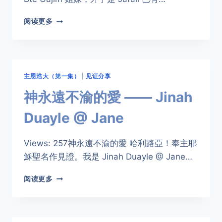
我
阅读更多
信
主
的
天
路
主恩浩大（第一集）
|
见证分享
歷
程
神永遠不渝的愛 —— Jinah
——
RAUDIA
Duayle @ Jane
BTE
GAJIM
Views: 257神永遠不渝的愛 哈利路亞！奉主耶
穌聖名作見證。我是 Jinah Duayle @ Jane…
神
阅读更多
永
遠
不
渝