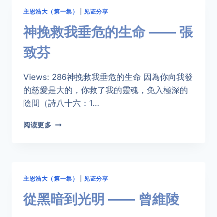
的
主恩浩大（第一集）
|
见证分享
愛
——
神挽救我垂危的生命 —— 張
JINAH
DUAYLE
致芬
@
JANE
Views: 286神挽救我垂危的生命 因為你向我發
的慈愛是大的，你救了我的靈魂，免入極深的
陰間（詩八十六：1…
神
阅读更多
挽
救
我
垂
危
主恩浩大（第一集）
|
见证分享
的
生
從黑暗到光明 —— 曾維陵
命
——