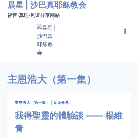
晨星 | 沙巴真耶稣教会
跳
转
福音·真理·见证分享网站
到
内
容
主恩浩大（第一集）
主恩浩大（第一集）
|
见证分享
我得聖靈的體驗談 —— 楊維
青