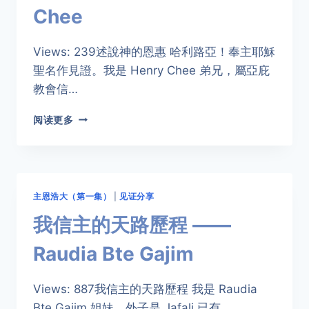
英
Chee
Views: 239述說神的恩惠 哈利路亞！奉主耶穌
聖名作見證。我是 Henry Chee 弟兄，屬亞庇
教會信…
述
阅读更多
說
神
的
恩
惠
主恩浩大（第一集）
|
见证分享
——
HENRY
我信主的天路歷程 ——
CHEE
Raudia Bte Gajim
Views: 887我信主的天路歷程 我是 Raudia
Bte Gajim 姐妹，外子是 Jafali 已有…