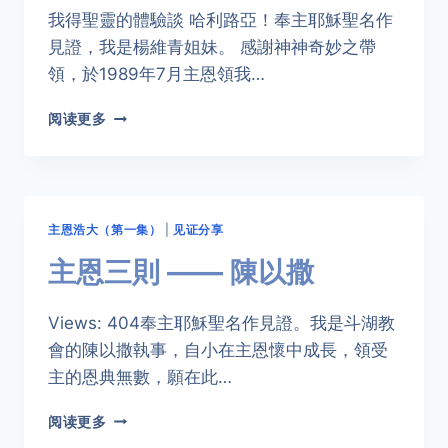
我得聖靈的體驗談 哈利路亞！奉主耶穌聖名作
見證，我是楊維青姐妹。 感謝神神奇妙之帶
領，於1989年7月主恩領我…
我
阅读更多
得
聖
靈
的
體
主恩浩大（第一集）
|
见证分享
驗
談
主恩三則 —— 陳以撒
——
楊
Views: 404奉主耶穌聖名作見證。我是斗湖教
維
青
會的陳以撒執事，自小在主恩懷中成長，領受
主的恩典無數，願在此…
主
阅读更多
恩