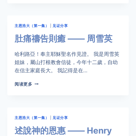
三
則
——
陳
主恩浩大（第一集）
|
见证分享
以
撒
肚痛禱告則癒 —— 周雪英
哈利路亞！奉主耶穌聖名作見證。 我是周雪英
姐妹，屬山打根教會信徒，今年十二歲，自幼
在信主家庭長大。 我記得是在…
肚
阅读更多
痛
禱
告
則
癒
主恩浩大（第一集）
|
见证分享
——
周
述說神的恩惠 —— Henry
雪