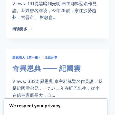
Views: 191從黑暗到光明 奉主耶穌聖名作見
張
致
證。我姓曾名維陵，今年29歲，家住沙勞越
芬
州，古晉市。 對教會…
從
阅读更多
黑
暗
到
光
明
主恩浩大（第一集）
|
见证分享
——
曾
奇異恩典 —— 紀國雲
維
陵
Views: 332奇異恩典 奉主耶穌聖名作見證，我
是紀國雲弟兄，一九八二年在吧巴出生，從小
在信主家庭長大，自…
We respect your privacy
奇
阅读更多
異