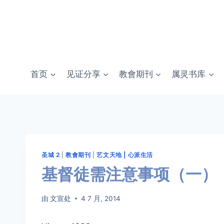
跳
转
到
内
容
首页
见证分享
教會期刊
属灵书库
圣城 2
|
教會期刊
|
艺文天地 | 心派生活
基督徒需注意事项（一）
由
文宣处
4 7 月, 2014