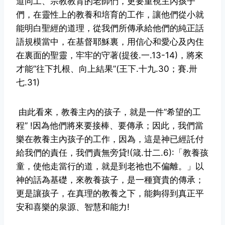
道同工、宗教教育的老師們，更要重視主內孩子
們，在靈性上的教養和培育的工作，讓他們從小就
能明白聖經的道理，從我們所傳承給他們的純正話
語規模當中，在基督耶穌裏，用信心和愛心及內住
在裏面的聖靈，牢牢的守著(提後.一.13-14)，將來
才能”往下扎根、向上結果”(王下.十九.30；賽.卅
七.31)
由此看來，教養主內的孩子，就是一件”希望的工
程” !因為他們將來要接棒、要傳承；因此，我們當
樂在教養主內孩子的工作，因為，這是神已經託付
給我們的責任，我們責無旁貸!(箴.廿二.6):「教養孩
童，使他走當行的道，就是到老祂也不偏離。」以
神的話為基礎，來教養孩子，是一種寶貴的傳承；
更是讓孩子，在真理的教養之下，能夠得到真正平
安和喜樂的泉源、智慧和能力!