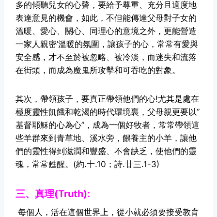
多的傾聽兒女的心聲，要給予尊重、充分且適度地
表達意見的機會，如此，不但能傳達父母對子女的
溫暖、愛心、關心、同理心的意境之外，更能營造
一家人親密’溫暖的氛圍，讓孩子的心，常常有愛與
安全感，才不至於被忽略、被冷淡，而迷失和流落
在街頭，而成為魔鬼所攻擊和可吞吃的對象。
其次，帶領孩子，要真正帶領他們的心!尤其是處在
極度靈性飢餓和乾渴的時代環境裏，父母親更要以”
基督耶穌的心為心”，成為一個好牧者，常常帶領這
些羊群來到青草地、溪水旁，餵養主的小羊，讓他
們的靈性得到滋潤和豐盛、不會缺乏，使他們的靈
魂，常常甦醒。(約.十.10；詩.廿三.1-3)
三、真理(Truth):
每個人，活在這個世界上，從小就必須要接受教育