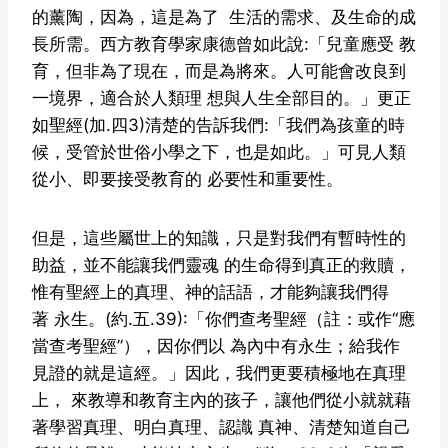
的薰陶，因為，這是為了
生活的需求、及生命的成
長所需。西方教育學家康德曾如此說:「兒童應受
教
育，但非為了現在，而是為將來。人可能會改良到
一境界，適合於人類理
想與人生全部目的。」更正
如聖經(加.四3)清楚的告訴我們:「我們為孩童的
時
候，受管於世俗小學之下，也是如此。」可見人類
從小、即要接受教育的
必要性和重要性。
但是，這些屬世上的知識，只是對我們有暫時性的
助益，並不能讓我們靈魂
的生命得到真正的救贖，
惟有聖經上的真理、神的話語，才能夠讓我們得
著
永生。(約.五.39):「你們查考聖經（註：或作“應
當查考聖經”），因你們以
為內中有永生；給我作
見證的就是這經。」因此，我們更要積極地在真理
上，
來教導和教育主內的孩子，讓他們從小就就藉
著學習真理、明白真理、認識
真神、清楚知道自己