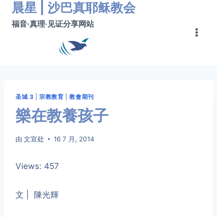
晨星 | 沙巴真耶稣教会
跳
转
福音·真理·见证分享网站
到
内
容
圣城 3
|
宗教教育
|
教會期刊
樂在教養孩子
由
文宣处
16 7 月, 2014
Views: 457
文 | 陳光輝