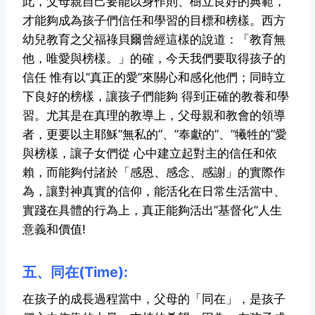
此，父母親自己要能以身作則、樹立良好的典範，
才
能夠成為孩子們信任和學習的目標和榜樣。西方
幼兒教育之父福祿貝爾曾經
這樣的說道：「教育無
他，唯愛與榜樣。」的確，今天我們要取得孩子的
信任
惟有以”真正的愛”來關心和感化他們；同時立
下良好的榜樣，讓孩子們能夠
得到正確的教養和學
習。尤其是在真理的教導上，父母親和教會的領導
者，
更要以主耶穌”無私的”、”奉獻的”、”犧牲的”愛
與榜樣，讓子女們從
心中建立起對主的信任和依
賴，而能夠付諸於「感恩、感念、感謝」的實際
作
為，讓對神真實的信仰，能活化在日常生活當中、
實踐在具體的行為上，
真正能夠活出”基督化”人生
意義和價值!
五、同在(Time):
在孩子的成長過程當中，父母的「同在」，是孩子