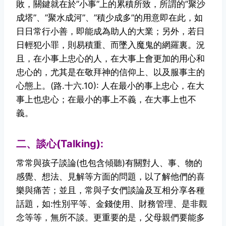
敗，關鍵就在於”小事”上的累積所致，所謂的”聚沙
成塔”、”聚水成河”、”積少成多”的用意即在此，如
日日常行小善，即能成為助人的大業；另外，若日
日輕犯小罪，則易積重、而墜入魔鬼的網羅裏。況
且，在小事上忠心的人，在大事上會更加的用心和
忠心的，尤其是在敬拜神的信仰上、以及服事主的
心態上。(路.十六.10): 人在最小的事上忠心，在大
事上也忠心；在最小的事上不義，在大事上也不
義。
二、談心(Talking):
常常與孩子談論(也包含傾聽)有關對人、事、物的
感覺、想法、見解等方面的問題，以了解他們的喜
樂與痛苦；並且，常與子女們談論及互相分享各種
話題，如:性別平等、金錢使用、財務管理、是非觀
念等等，無所不談。更重要的是，父母親們要能多