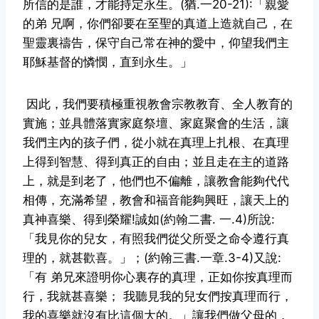
所信的是誰，才能持定永生。(猶.一20-21):「親愛
的弟
兄啊，你們卻要在至聖的真道上造就自己，在
聖靈裏禱告，保守自己常在神
的愛中，仰望我們主
耶穌基督的憐憫，直到永生。」
因此，我們要積極重視教會宗教教育、全人教育的
實施；並具體落實家庭祭
壇、家庭聚會的生活，讓
我們主內的孩子們，從小就在真理上扎根、在真理
上得到智慧、得到真正的自由；並且走在主的道路
上，就是到老了，他們也
不偏離，讓教會能夠代代
相傳，充滿希望，教會和福音能夠興旺，讓天上的
真神喜樂、得到榮耀!誠如(約翰二書. 一.4)所說:
「我見你的兒女，有照我
們從父所受之命令遵行真
理的，就甚歡喜。」；(約翰三書.一章.3-4)又說:
「有
弟兄來證明你心裏存的真理，正如你按真理而
行，我就甚喜樂； 我聽見我
的兒女們按真理而行，
我的喜樂就沒有比這個大的。」讓我們做父母的，