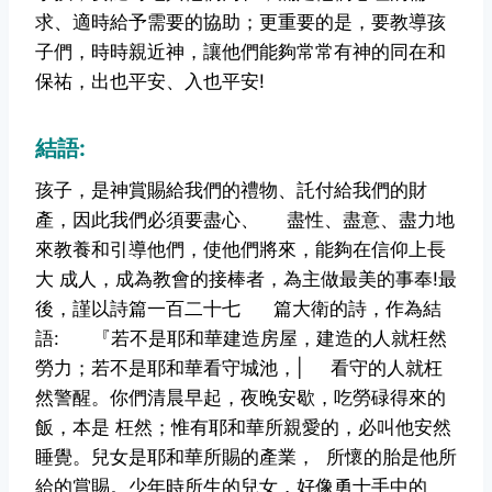
求、適時給予需要的協助；更重要的是，要教導孩
子們，時時親近神，讓他們能夠常常有神的同在和
保祐，出也平安、入也平安!
結語:
孩子，是神賞賜給我們的禮物、託付給我們的財
產，因此我們必須要盡心、
盡性、盡意、盡力地
來教養和引導他們，使他們將來，能夠在信仰上長
大
成人，成為教會的接棒者，為主做最美的事奉!最
後，謹以詩篇一百二十七
篇大衛的詩，作為結
語:
『若不是耶和華建造房屋，建造的人就枉然
勞力；若不是耶和華看守城池，| 看守的人就枉
然警醒。你們清晨早起，夜晚安歇，吃勞碌得來的
飯，本是
枉然；惟有耶和華所親愛的，必叫他安然
睡覺。兒女是耶和華所賜的產業，
所懷的胎是他所
給的賞賜。少年時所生的兒女，好像勇士手中的