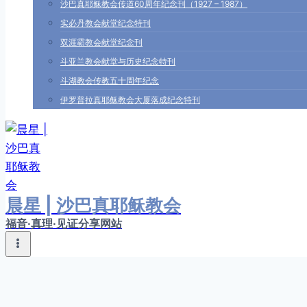
沙巴真耶稣教会传道60周年纪念刊（1927 – 1987）
实必丹教会献堂纪念特刊
双涯霸教会献堂纪念刊
斗亚兰教会献堂与历史纪念特刊
斗湖教会传教五十周年纪念
伊罗普拉真耶稣教会大厦落成纪念特刊
晨星 | 沙巴真耶稣教会
福音·真理·见证分享网站