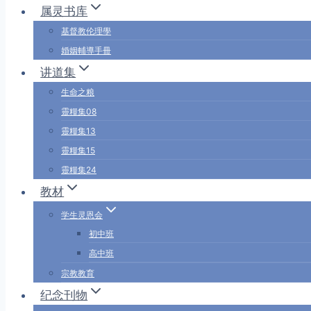
属灵书库
基督教伦理學
婚姻輔導手冊
讲道集
生命之粮
靈糧集08
靈糧集13
靈糧集15
靈糧集24
教材
学生灵恩会
初中班
高中班
宗教教育
纪念刊物