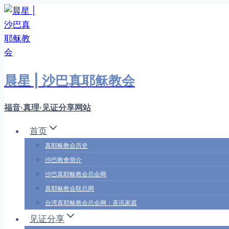
跳
转
到
内
容
晨星 | 沙巴真耶稣教会
福音·真理·见证分享网站
首页
真耶稣教会历史
沙巴教會簡介
沙巴真耶稣教会总会网
真耶稣教会联总网
台湾真耶稣教会总会网：喜讯家庭
见证分享